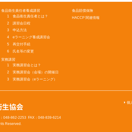
食品衛生責任者養成講習
食品賠償保険
1 食品衛生責任者とは？
HACCP 関連情報
2 講習会日程
3 申込方法
4 eラーニング養成講習会
5 再交付手続
6 氏名等の変更
実務講習
1 実務講習会とは？
2 実務講習会（会場）の開催日
3 実務講習会（eラーニング）
個
衛生協会
8-862-2253 FAX：048-839-6214
hts Reserved.